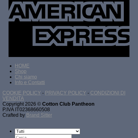
HOME
Shop
Chi siamo
Info e Contatti
COOKIE POLICY
-
PRIVACY POLICY
-
CONDIZIONI DI
VENDITA
Copyright 2026 ©
Cotton Club Pantheon
P.IVA IT02368660508
Crafted by
Brand Sitter
Cerca: