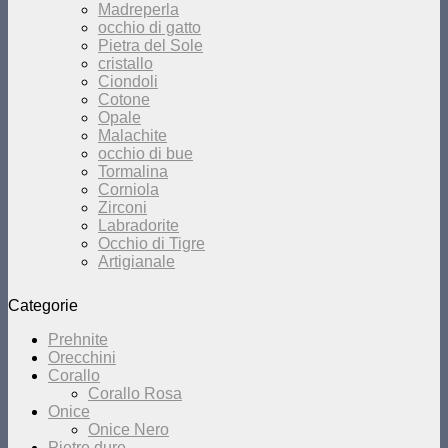
Madreperla
occhio di gatto
Pietra del Sole
cristallo
Ciondoli
Cotone
Opale
Malachite
occhio di bue
Tormalina
Corniola
Zirconi
Labradorite
Occhio di Tigre
Artigianale
Categorie
Prehnite
Orecchini
Corallo
Corallo Rosa
Onice
Onice Nero
Pietre dure