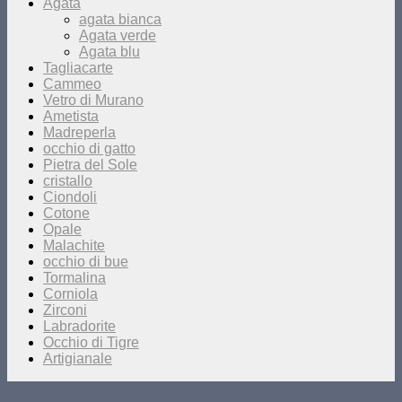
Agata
agata bianca
Agata verde
Agata blu
Tagliacarte
Cammeo
Vetro di Murano
Ametista
Madreperla
occhio di gatto
Pietra del Sole
cristallo
Ciondoli
Cotone
Opale
Malachite
occhio di bue
Tormalina
Corniola
Zirconi
Labradorite
Occhio di Tigre
Artigianale