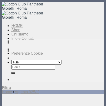
Salta
ai
contenuti
HOME
Shop
Chi siamo
Info e Contatti
Preferenze Cookie
Cerca:
Filtra
Home
/
Argento 925/°°