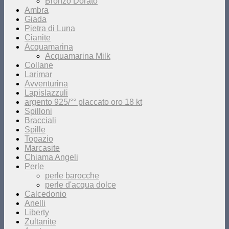
Bronzo Dorato
Ambra
Giada
Pietra di Luna
Cianite
Acquamarina
Acquamarina Milk
Collane
Larimar
Avventurina
Lapislazzuli
argento 925/°° placcato oro 18 kt
Spilloni
Bracciali
Spille
Topazio
Marcasite
Chiama Angeli
Perle
perle barocche
perle d'acqua dolce
Calcedonio
Anelli
Liberty
Zultanite