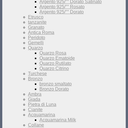
Argento 925/°° Dorato Satinato
Argento 925/°° Rosato
Argento 925/°° Dorato
Etrusco
tanzanite
Granato
Antica Roma
Peridoto
Gemelli
Quarzo
Quarzo Rosa
Quarzo Ematoide
Quarzo Rutilato
Quarzo Citrino
Turchese
Bronzo
bronzo smaltato
Bronzo Dorato
Ambra
Giada
Pietra di Luna
Cianite
Acquamarina
Acquamarina Milk
Collane