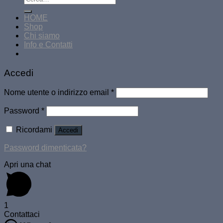
HOME
Shop
Chi siamo
Info e Contatti
Accedi
Nome utente o indirizzo email
*
Password
*
Ricordami
Accedi
Password dimenticata?
Apri una chat
1
Contattaci