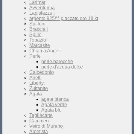
Larimar
Avventurina
Lapislazzuli
argento 925/°° placcato oro 18 kt
Spilloni
Bracciali
Spille
Topazio
Marcasite
Chiama Angeli
Perle
perle barocche
perle d'acqua dolce
Calcedonio
Anelli
Liberty
Zultanite
Agata
agata bianca
Agata verde
Agata blu
Tagliacarte
Cammeo
Vetro di Murano
Ametista