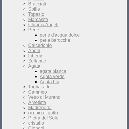
Bracciali
Spille
Topazio
Marcasite
Chiama Angeli
Perle
perle d'acqua dolce
perle barocche
Calcedonio
Anelli
Liberty
Zultanite
Agata
agata bianca
Agata verde
Agata blu
Tagliacarte
Cammeo
Vetro di Murano
Ametista
Madreperla
occhio di gatto
Pietra del Sole
cristallo
Ciondoli