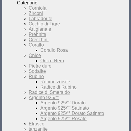
Categorie
Corniola
Zirconi
Labradorite
Occhio di Tigre
Artigianale
Prehnite
Orecchini
Corallo
Corallo Rosa
Onice
Onice Nero
Pietre dure
Sodalite
Rubino
Rubino zoisite
Radice di Rubino
Radice di Smeraldo
Argento 925/°°
Argento 925/°° Dorato
Argento 925/°° Satinato
Argento 925/°° Dorato Satinato
Argento 925/°° Rosato
Etrusco
tanzanite