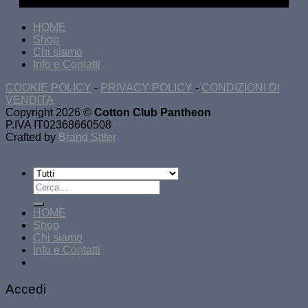
HOME
Shop
Chi siamo
Info e Contatti
COOKIE POLICY
-
PRIVACY POLICY
-
CONDIZIONI DI
VENDITA
Copyright 2026 ©
Cotton Club Pantheon
P.IVA IT02368660508
Crafted by
Brand Sitter
Cerca:
HOME
Shop
Chi siamo
Info e Contatti
Accedi