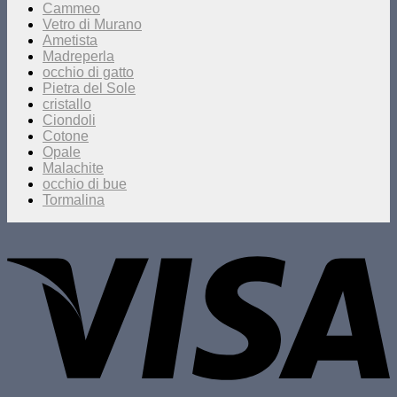
Cammeo
Vetro di Murano
Ametista
Madreperla
occhio di gatto
Pietra del Sole
cristallo
Ciondoli
Cotone
Opale
Malachite
occhio di bue
Tormalina