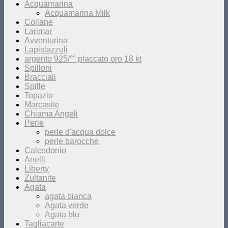
Acquamarina
Acquamarina Milk
Collane
Larimar
Avventurina
Lapislazzuli
argento 925/°° placcato oro 18 kt
Spilloni
Bracciali
Spille
Topazio
Marcasite
Chiama Angeli
Perle
perle d'acqua dolce
perle barocche
Calcedonio
Anelli
Liberty
Zultanite
Agata
agata bianca
Agata verde
Agata blu
Tagliacarte