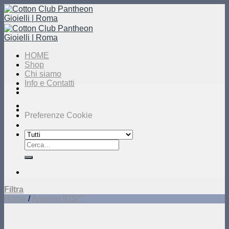
Salta
ai
contenuti
HOME
Shop
Chi siamo
Info e Contatti
Preferenze Cookie
Cerca:
Filtra
Home
/
Argento 925/°°