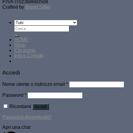
P.IVA IT02368660508
Crafted by
Brand Sitter
Cerca:
HOME
Shop
Chi siamo
Info e Contatti
Accedi
Nome utente o indirizzo email
*
Password
*
Ricordami
Accedi
Password dimenticata?
Apri una chat