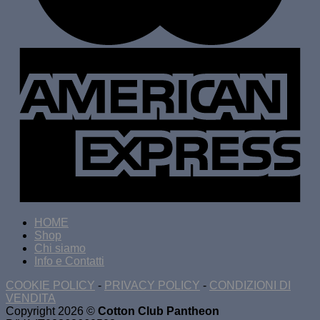
HOME
Shop
Chi siamo
Info e Contatti
COOKIE POLICY
-
PRIVACY POLICY
-
CONDIZIONI DI
VENDITA
Copyright 2026 ©
Cotton Club Pantheon