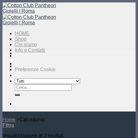
Salta
ai
contenuti
HOME
Shop
Chi siamo
Info e Contatti
Preferenze Cookie
Cerca:
Home
/
Calcedonio
Filtra
Visualizzazione di 2 risultati