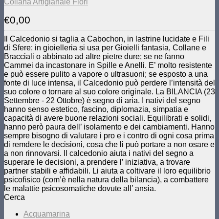
Collana Artigianale Fiori
€
0,00
Il Calcedonio si taglia a Cabochon, in lastrine lucidate e Fili
di Sfere; in gioielleria si usa per Gioielli fantasia, Collane e
Bracciali o abbinato ad altre pietre dure; se ne fanno
Cammei da incastonare in Spille e Anelli. E’ molto resistente
e può essere pulito a vapore o ultrasuoni; se esposto a una
fonte di luce intensa, il Calcedonio può perdere l’intensità del
suo colore o tornare al suo colore originale. La BILANCIA (23
Settembre - 22 Ottobre) è segno di aria. I nativi del segno
hanno senso estetico, fascino, diplomazia, simpatia e
capacità di avere buone relazioni sociali. Equilibrati e solidi,
hanno però paura dell’ isolamento e dei cambiamenti. Hanno
sempre bisogno di valutare i pro e i contro di ogni cosa prima
di remdere le decisioni, cosa che li può portare a non osare e
a non rinnovarsi. Il calcedonio aiuta i nativi del segno a
superare le decisioni, a prendere l’ iniziativa, a trovare
partner stabili e affidabili. Li aiuta a coltivare il loro equilibrio
psicofisico (com’è nella natura della bilancia), a combattere
le malattie psicosomatiche dovute all’ ansia.
Cerca
Acquamarina