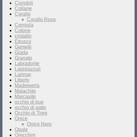
Ciondoli
Collane
Corallo
Corallo Rosa
Corniola
Cotone
cristallo
Etrusco
Gemelli
Giada
Granato
Labradorite
Lapislazzuli
Larimar
Liberty
Madreperla
Malachite
Marcasite
occhio di bue
occhio di gatto
Occhio di Tigre
Onice
Onice Nero
Opale
Orecchini