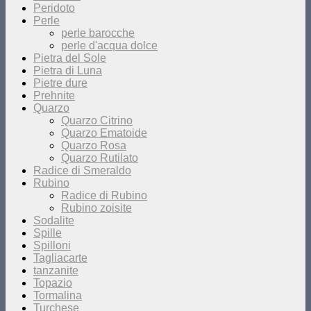
Peridoto
Perle
perle barocche
perle d'acqua dolce
Pietra del Sole
Pietra di Luna
Pietre dure
Prehnite
Quarzo
Quarzo Citrino
Quarzo Ematoide
Quarzo Rosa
Quarzo Rutilato
Radice di Smeraldo
Rubino
Radice di Rubino
Rubino zoisite
Sodalite
Spille
Spilloni
Tagliacarte
tanzanite
Topazio
Tormalina
Turchese