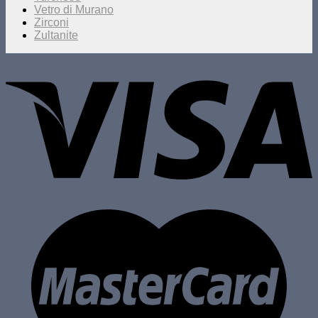
Vetro di Murano
Zirconi
Zultanite