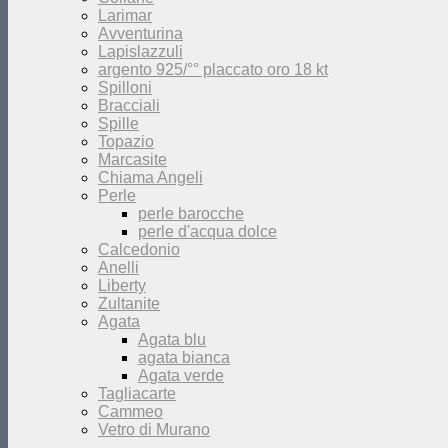
Larimar
Avventurina
Lapislazzuli
argento 925/°° placcato oro 18 kt
Spilloni
Bracciali
Spille
Topazio
Marcasite
Chiama Angeli
Perle
perle barocche
perle d'acqua dolce
Calcedonio
Anelli
Liberty
Zultanite
Agata
Agata blu
agata bianca
Agata verde
Tagliacarte
Cammeo
Vetro di Murano