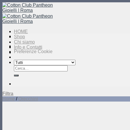
Salta
ai
contenuti
HOME
Shop
Chi siamo
Info e Contatti
Preferenze Cookie
Cerca:
Filtra
Home
/
Orecchini