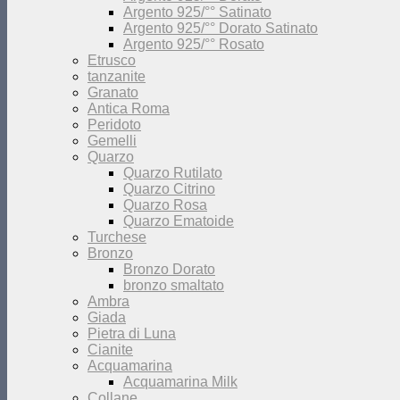
Argento 925/°° Satinato
Argento 925/°° Dorato Satinato
Argento 925/°° Rosato
Etrusco
tanzanite
Granato
Antica Roma
Peridoto
Gemelli
Quarzo
Quarzo Rutilato
Quarzo Citrino
Quarzo Rosa
Quarzo Ematoide
Turchese
Bronzo
Bronzo Dorato
bronzo smaltato
Ambra
Giada
Pietra di Luna
Cianite
Acquamarina
Acquamarina Milk
Collane