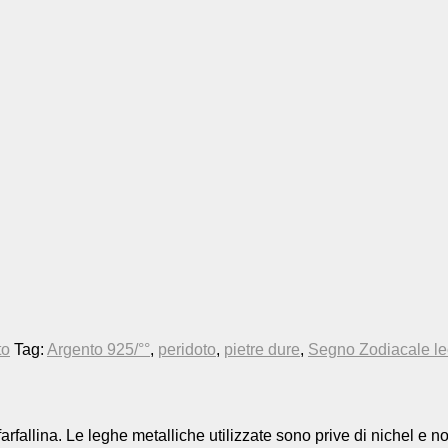
to
Tag:
Argento 925/°°
,
peridoto
,
pietre dure
,
Segno Zodiacale l
arfallina. Le leghe metalliche utilizzate sono prive di nichel e 