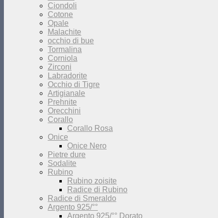
Ciondoli
Cotone
Opale
Malachite
occhio di bue
Tormalina
Corniola
Zirconi
Labradorite
Occhio di Tigre
Artigianale
Prehnite
Orecchini
Corallo
Corallo Rosa
Onice
Onice Nero
Pietre dure
Sodalite
Rubino
Rubino zoisite
Radice di Rubino
Radice di Smeraldo
Argento 925/°°
Argento 925/°° Dorato