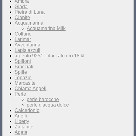
Ambra
Giada
Pietra di Luna
Cianite
Acquamarina
Acquamarina Milk
Collane
Larimar
Avventurina
Lapislazzuli
argento 925/°° placcato oro 18 kt
Spilloni
Bracciali
Spille
Topazio
Marcasite
Chiama Angeli
Perle
perle barocche
perle d'acqua dolce
Calcedonio
Anelli
Liberty
Zultanite
Agata