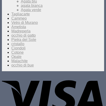
Agata blu
agata bianca
Agata verde
Tagliacarte
Cammeo
Vetro di Murano
Ametista
Madreperla
occhio di gatto
Pietra del Sole
cristallo
Ciondoli
Cotone
Opale
Malachite
occhio di bue