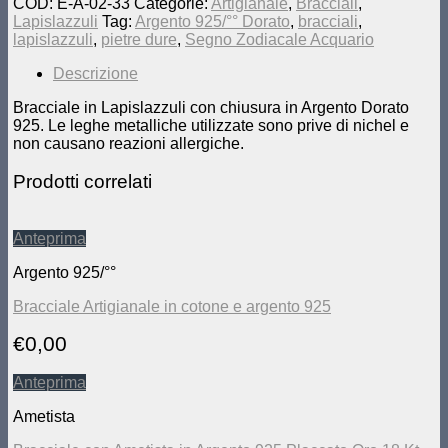
COD:
E-A-02-33
Categorie:
Artigianale
,
Bracciali
,
Lapislazzuli
Tag:
Argento 925/°° Dorato
,
bracciali
,
lapislazzuli
,
pietre dure
,
Segno Zodiacale Acquario
Descrizione
Bracciale in Lapislazzuli con chiusura in Argento Dorato
925. Le leghe metalliche utilizzate sono prive di nichel e
non causano reazioni allergiche.
Prodotti correlati
Anteprima
Argento 925/°°
Bracciale Artigianale in cotone e argento 925
€
0,00
Anteprima
Ametista