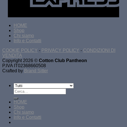
HOME
Shop
Chi siamo
Info e Contatti
COOKIE POLICY
-
PRIVACY POLICY
-
CONDIZIONI DI
VENDITA
Copyright 2026 ©
Cotton Club Pantheon
P.IVA IT02368660508
Crafted by
Brand Sitter
Cerca:
HOME
Shop
Chi siamo
Info e Contatti