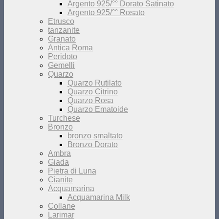
Argento 925/°° Dorato Satinato
Argento 925/°° Rosato
Etrusco
tanzanite
Granato
Antica Roma
Peridoto
Gemelli
Quarzo
Quarzo Rutilato
Quarzo Citrino
Quarzo Rosa
Quarzo Ematoide
Turchese
Bronzo
bronzo smaltato
Bronzo Dorato
Ambra
Giada
Pietra di Luna
Cianite
Acquamarina
Acquamarina Milk
Collane
Larimar