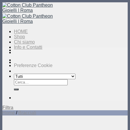
Salta
ai
contenuti
HOME
Shop
Chi siamo
Info e Contatti
Preferenze Cookie
Cerca:
Filtra
Home
/
Bracciali