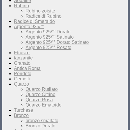
Sodalite
Rubino
Rubino zoisite
Radice di Rubino
Radice di Smeraldo
Argento 925/°°
Argento 925/°° Dorato
Argento 925/°° Satinato
Argento 925/°° Dorato Satinato
Argento 925/°° Rosato
Etrusco
tanzanite
Granato
Antica Roma
Peridoto
Gemelli
Quarzo
Quarzo Rutilato
Quarzo Citrino
Quarzo Rosa
Quarzo Ematoide
Turchese
Bronzo
bronzo smaltato
Bronzo Dorato