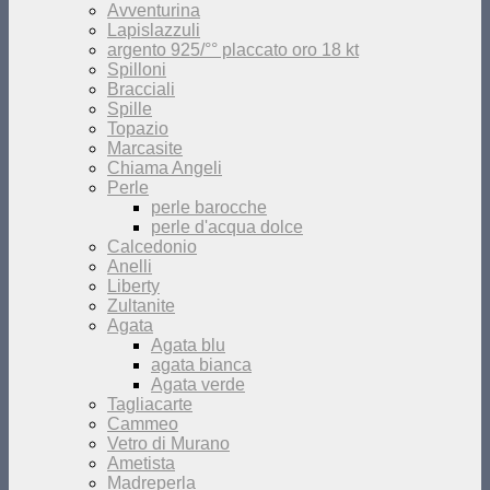
Avventurina
Lapislazzuli
argento 925/°° placcato oro 18 kt
Spilloni
Bracciali
Spille
Topazio
Marcasite
Chiama Angeli
Perle
perle barocche
perle d'acqua dolce
Calcedonio
Anelli
Liberty
Zultanite
Agata
Agata blu
agata bianca
Agata verde
Tagliacarte
Cammeo
Vetro di Murano
Ametista
Madreperla