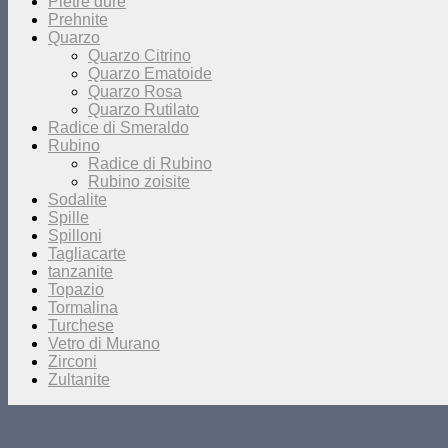
Pietre dure
Prehnite
Quarzo
Quarzo Citrino
Quarzo Ematoide
Quarzo Rosa
Quarzo Rutilato
Radice di Smeraldo
Rubino
Radice di Rubino
Rubino zoisite
Sodalite
Spille
Spilloni
Tagliacarte
tanzanite
Topazio
Tormalina
Turchese
Vetro di Murano
Zirconi
Zultanite