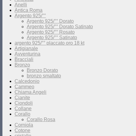
Anelli
Antica Roma
Argento 925/°°
Argento 925/°° Dorato
Argento 925/°° Dorato Satinato
Argento 925/°° Rosato
Argento 925/°° Satinato
argento 925/°° placcato oro 18 kt
Artigianale
Avventurina
Bracciali
Bronzo
Bronzo Dorato
bronzo smaltato
Calcedonio
Cammeo
Chiama Angeli
Cianite
Ciondoli
Collane
Corallo
Corallo Rosa
Corniola
Cotone
cristallo