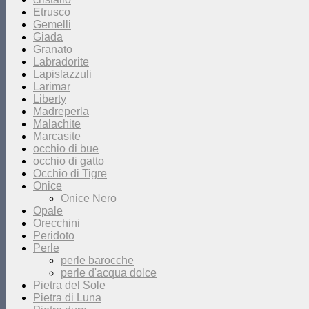
Etrusco
Gemelli
Giada
Granato
Labradorite
Lapislazzuli
Larimar
Liberty
Madreperla
Malachite
Marcasite
occhio di bue
occhio di gatto
Occhio di Tigre
Onice
Onice Nero
Opale
Orecchini
Peridoto
Perle
perle barocche
perle d'acqua dolce
Pietra del Sole
Pietra di Luna