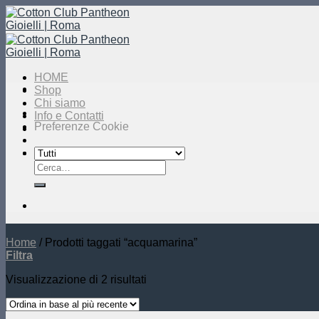
Salta
ai
contenuti
HOME
Shop
Chi siamo
Info e Contatti
Preferenze Cookie
Cerca:
Home
/
Prodotti taggati “acquamarina”
Filtra
Visualizzazione di 2 risultati